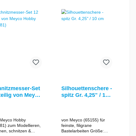
nitzmesser-Set
Silhouettenschere -
ig von Meyco
spitz Gr. 4,25" / 10
by (65081)
cm
 Meyco Hobby
von Meyco (65155) für
81) zum Modellieren,
feinste, filigrane
en, schnitzen &
Bastelarbeiten Größe: