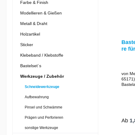
Farbe & Finish
Modellieren & Gießen
Metall & Draht
Holzartikel
Bast
Sticker
re fü
Link
Klebeband / Klebstoffe
Meyc
Bastelset´s
von Me
Werkzeuge / Zubehör
65171)
Bastelarbe
Schneidewerkzeuge
Gesamt
Schnei
Aufbewahrung
abgeru
Wahlwe
Pinsel und Schwämme
Rechts
Linksh
Prägen und Perforieren
Ab
1,
Griff M
der Sc
sonstige Werkzeuge
rostfrei Ideal für Schule