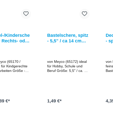
el-/Kindersche
Bastelschere, spitz
De
r Rechts- oder
- 5,5" / ca 14 cm
- s
shänder von
von Meyco (65172)
cm
o
yco (65170 /
von Meyco (65172) ideal
von 
 für Kindgerechte
für Hobby, Schule und
feins
iten Größe -
Beruf Größe: 5,5" / ca. 14
Bastelar
: 5" / ca. 13 cm-
cm mit Komfort-Griff in
ca. 
defläche: ca. 5 cm
blau rostfrei Ein Muss in
Edelstahl
ndete Spitze
jedem Bastel-Koffer!
Sche
ise für
Sche
händer oder
beso
änder mit buntem
Umse
89 €*
1,49 €*
4,3
aßeinteilung auf
Bewe
hneidefläche
klei
 -
In den Warenkorb