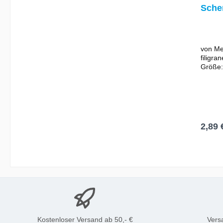
Scher
5,5" 
von Me
filigra
Größe:
mit ru
Griff (
Teflon-
Ein Mu
Koffer!
2,89 
I
Kostenloser Versand ab 50,- €
Vers