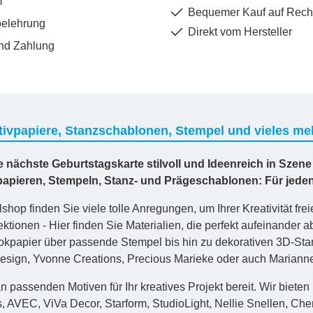
m
Bequemer Kauf auf Rec
belehrung
Direkt vom Hersteller
nd Zahlung
ivpapiere, Stanzschablonen, Stempel und vieles meh
re nächste Geburtstagskarte stilvoll und Ideenreich in Szene
vpapieren, Stempeln, Stanz- und Prägeschablonen: Für jed
shop finden Sie viele tolle Anregungen, um Ihrer Kreativität frei
ktionen - Hier finden Sie Materialien, die perfekt aufeinander
kpapier über passende Stempel bis hin zu dekorativen 3D-St
sign, Yvonne Creations, Precious Marieke oder auch Marianne D
n passenden Motiven für Ihr kreatives Projekt bereit. Wir bieten
s, AVEC, ViVa Decor, Starform, StudioLight, Nellie Snellen, Ch