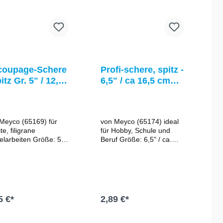
coupage-Schere
Profi-schere, spitz -
pitz Gr. 5" / 12,5
6,5" / ca 16,5 cm
von Meyco (65174)
Meyco (65169) für
von Meyco (65174) ideal
te, filigrane
für Hobby, Schule und
beiten Größe: 5" /
Beruf Größe: 6,5" / ca.
12,5 cm rostfrei /
16,5 cm extra scharf
 Die langen
mittelgroße Schere mit
nkel der kleinen
gummiertem Komfort-Griff
re sorgen für eine
rostfrei / Edelstahl Ein
nders gute
Muss in jedem Bastel-
tzung auf kleinste
Koffer!
5 €*
2,89 €*
gungen und feinste
ne Schnitte.
In den Warenkorb
In den Warenkorb