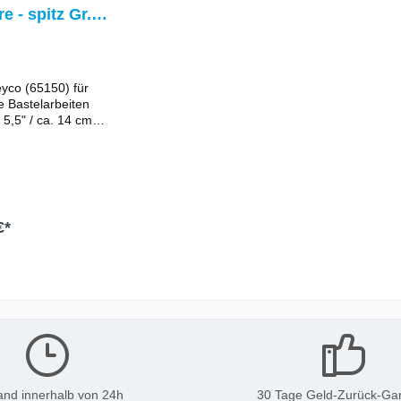
praktischen
e - spitz Gr.
Aufbewahrungsbox
/ 14 cm
yco (65150) für
ne Bastelarbeiten
 5,5" / ca. 14 cm
tschfestem Komfort-
PP) in rot/schwarz
Beschichtet rostfrei
ss in jedem Bastel-
€*
n den Warenkorb
and innerhalb von 24h
30 Tage Geld-Zurück-Gar