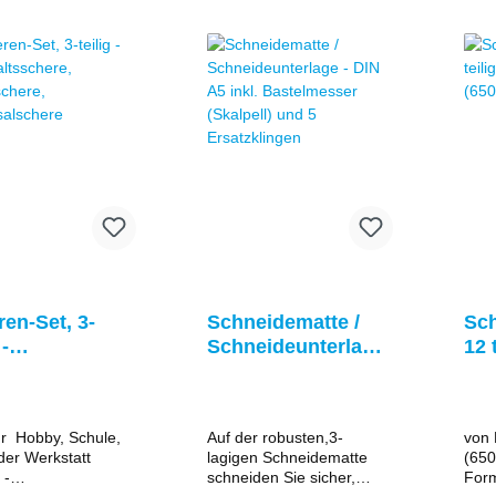
arten - Basteln -
beiten - Büro
en-Set, 3-
Schneidematte /
Sch
 -
Schneideunterlage
12 teil
haltsschere,
- DIN A5 inkl.
Hob
lschere,
Bastelmesser
ersalschere
(Skalpell) und 5
ür Hobby, Schule,
Auf der robusten,3-
von
Ersatzklingen
der Werkstatt
lagigen Schneidematte
(650
 -
schneiden Sie sicher,
Form