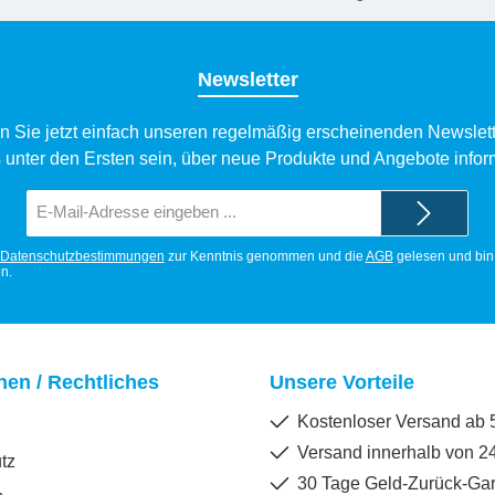
Newsletter
n Sie jetzt einfach unseren regelmäßig erscheinenden Newslett
 unter den Ersten sein, über neue Produkte und Angebote infor
E-
Mail-
Adresse*
Datenschutzbestimmungen
zur Kenntnis genommen und die
AGB
gelesen und bin 
n.
nen / Rechtliches
Unsere Vorteile
Kostenloser Versand ab 5
Versand innerhalb von 2
tz
30 Tage Geld-Zurück-Gar