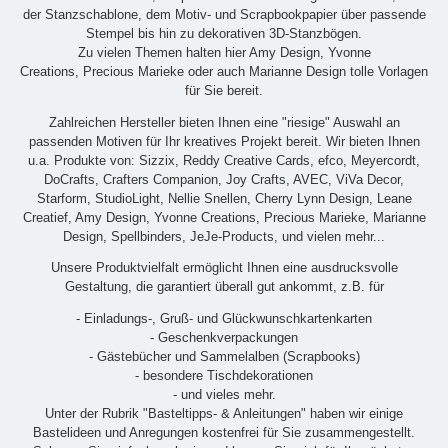
der Stanzschablone, dem Motiv- und Scrapbookpapier über passende
Stempel bis hin zu dekorativen 3D-Stanzbögen.
Zu vielen Themen halten hier Amy Design, Yvonne
Creations, Precious Marieke oder auch Marianne Design tolle Vorlagen
für Sie bereit.
Zahlreichen Hersteller bieten Ihnen eine "riesige" Auswahl an
passenden Motiven für Ihr kreatives Projekt bereit. Wir bieten Ihnen
u.a. Produkte von: Sizzix, Reddy Creative Cards, efco, Meyercordt,
DoCrafts, Crafters Companion, Joy Crafts, AVEC, ViVa Decor,
Starform, StudioLight, Nellie Snellen, Cherry Lynn Design, Leane
Creatief, Amy Design, Yvonne Creations, Precious Marieke, Marianne
Design, Spellbinders, JeJe-Products, und vielen mehr...
Unsere Produktvielfalt ermöglicht Ihnen eine ausdrucksvolle
Gestaltung, die garantiert überall gut ankommt, z.B. für
- Einladungs-, Gruß- und Glückwunschkartenkarten
- Geschenkverpackungen
- Gästebücher und Sammelalben (Scrapbooks)
- besondere Tischdekorationen
- und vieles mehr.
Unter der Rubrik "Basteltipps- & Anleitungen" haben wir einige
Bastelideen und Anregungen kostenfrei für Sie zusammengestellt.