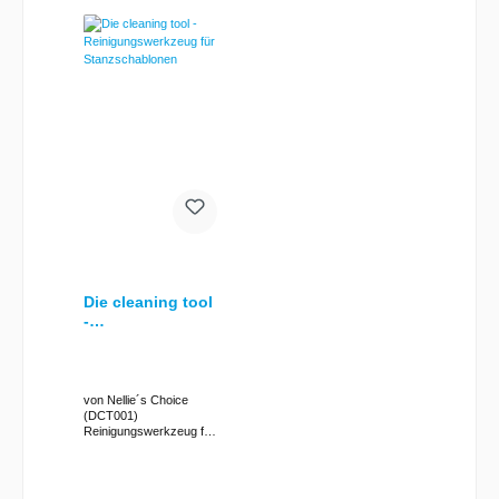
Die cleaning tool
-
Reinigungswerkz
eug für
Stanzschablonen
von Nellie´s Choice
(DCT001)
Reinigungswerkzeug für
Stanzschablonen von
Nellie Snellen / Nellies
Choice Länge: ca. 16,5
cm eine Seite mit