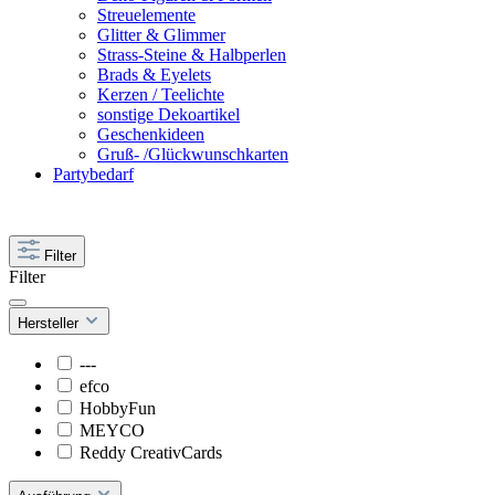
Streuelemente
Glitter & Glimmer
Strass-Steine & Halbperlen
Brads & Eyelets
Kerzen / Teelichte
sonstige Dekoartikel
Geschenkideen
Gruß- /Glückwunschkarten
Partybedarf
Filter
Filter
Hersteller
---
efco
HobbyFun
MEYCO
Reddy CreativCards