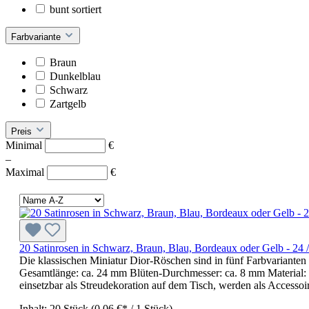
bunt sortiert
Farbvariante
Braun
Dunkelblau
Schwarz
Zartgelb
Preis
Minimal
€
–
Maximal
€
20 Satinrosen in Schwarz, Braun, Blau, Bordeaux oder Gelb - 24
Die klassischen Miniatur Dior-Röschen sind in fünf Farbvarianten 
Gesamtlänge: ca. 24 mm Blüten-Durchmesser: ca. 8 mm Material: Sat
einsetzbar als Streudekoration auf dem Tisch, werden als Accessoi
Inhalt:
20 Stück
(0,06 €* / 1 Stück)