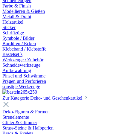
Schneidebögen
Farbe & Finish
Modellieren & Gießen
Metall & Draht
Holzartikel
Sticker
Schriftzüge
Symbole / Bilder
Bordüren / Ecken
Klebeband / Klebstoffe
Bastelset´s
Werkzeuge / Zubehör
Schneidewerkzeuge
Aufbewahrung
Pinsel und Schwämme
Prägen und Perforieren
sonstige Werkzeuge
Zur Kategorie Deko- und Geschenkartikel
Deko-Figuren & Formen
Streuelemente
Glitter & Glimmer
Strass-Steine & Halbperlen
Brads & Eyelets