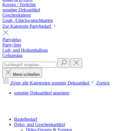
Kerzen / Teelichte
sonstige Dekoartikel
Geschenkideen
Gruß- /Glückwunschkarten
Zur Kategorie Partybedarf
Partydeko
Party-Sets
Luft- und Heliumballons
Geburtstag
Menü schließen
Zeige alle Kategorien
sonstige Dekoartikel
Zurück
sonstige Dekoartikel anzeigen
Bastelbedarf
Deko- und Geschenkartikel
Deko-Figuren & Formen