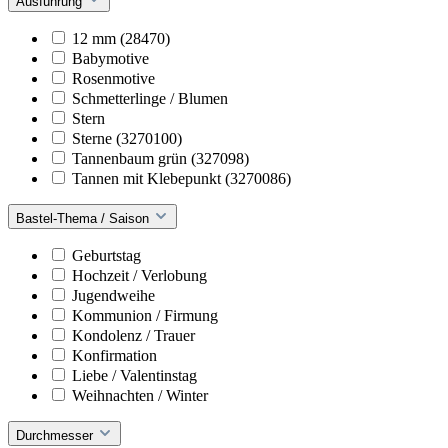
Ausführung
12 mm (28470)
Babymotive
Rosenmotive
Schmetterlinge / Blumen
Stern
Sterne (3270100)
Tannenbaum grün (327098)
Tannen mit Klebepunkt (3270086)
Bastel-Thema / Saison
Geburtstag
Hochzeit / Verlobung
Jugendweihe
Kommunion / Firmung
Kondolenz / Trauer
Konfirmation
Liebe / Valentinstag
Weihnachten / Winter
Durchmesser