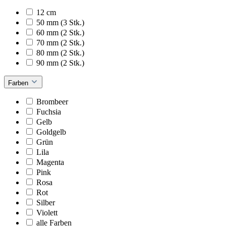
12 cm
50 mm (3 Stk.)
60 mm (2 Stk.)
70 mm (2 Stk.)
80 mm (2 Stk.)
90 mm (2 Stk.)
Farben
Brombeer
Fuchsia
Gelb
Goldgelb
Grün
Lila
Magenta
Pink
Rosa
Rot
Silber
Violett
alle Farben