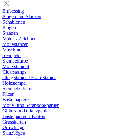
Embossing
Prägen und Stanzen
Schablonen
Prägen
Stanzen
Malen / Zeichnen
Motivstanzer
Maschinen
Stempeln
Stempelfarbe
Motivstempel
Clearstamps
ClingStamps / FoamStamps
Holzstempel
Stempelzubehör
Filzen
Bastelpapiere
Motiv- und Scrapbookpapier
Glitter- und Glanzpapier
Bastelpapier- / Karton
Grusskarten
Umschlage
Stanzbögen