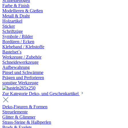
Schneidebögen
Farbe & Finish
Modellieren & Gießen
Metall & Draht
Holzartikel
Sticker
Schriftzüge
Symbole / Bilder
Bordüren / Ecken
Klebeband / Klebstoffe
Bastelset´s
Werkzeuge / Zubehör
Schneidewerkzeuge
Aufbewahrung
Pinsel und Schwämme
Prägen und Perforieren
sonstige Werkzeuge
Zur Kategorie Deko- und Geschenkartikel
Deko-Figuren & Formen
Streuelemente
Glitter & Glimmer
Strass-Steine & Halbperlen
Brads & Eyelets