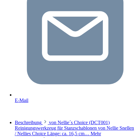
E-Mail
Beschreibung
von Nellie´s Choice (DCT001)
Reinigungswerkzeug für Stanzschablonen von Nellie Snellen
/ Nellies Choice Länge: ca. 16,5 cm…
Mehr