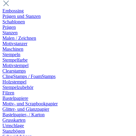
Embossing
Prägen und Stanzen
Schablonen
Prägen
Stanzen
Malen / Zeichnen
Motivstanzer
Maschinen
Stempeln
Stempelfarbe
Motivstempel
Clearstamps
ClingStamps / FoamStamps
Holzstempel
Stempelzubehör
Filzen
Bastelpapiere
Motiv- und Scrapbookpapier
Glitter- und Glanzpapier
Bastelpapier- / Karton
Grusskarten
Umschlage
Stanzbögen